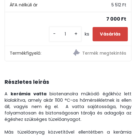
5 512 Ft
7 000 Ft
-
+
ks
Termékfigyelő:
Részletes leírás
A
kerámia vatta
biotenanolra működő égőkhöz lett
kialakítva, amely akár 1100 °C-os hőmérsékletnek is ellen
áll, vagyis nem ég el. A vatta sajátossága, hogy
folyamatosan és biztonságosan tárolja és adagolja az
égéshez szükséges tüzelőanyagot.
Más tüzelőanyag közvetítővel ellentétben a kerámia