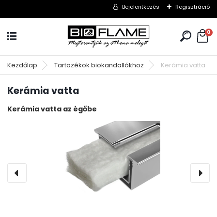
Bejelentkezés
Regisztráció
0
Kezdőlap
Tartozékok biokandallókhoz
Kerámia vatta
Kerámia vatta
Kerámia vatta az égőbe