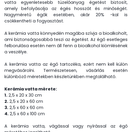
vatta egyenletesebb tüzelőanyag égetést biztosít,
amely befolyásolja az égés hosszát és minőségét.
Nagyméretű égők esetében, akár 20% -kal is
csökkentheti a fogyasztást.
A kerámia vatta könnyedén magába szívja a bioalkoholt,
ami biztonságosabbá teszi az égetést. Az égő esetleges
felborulása esetén nem áll fenn a bioalkohol kiömlésének
a veszélye.
A kerámia vatta az égő tartozéka, ezért nem kell külön
megvásárolni. Természetesen, vásárlás esetén
különböző méretekben készletünkben megtalálható.
Kerámia vatta mérete:
1.
2,5 x 20 x 30 cm
2.
2,5 x 20 x 60 cm
3.
2,5 x 60 x 60 cm
4.
2,5 x 60 x 100 cm
A kerámia vatta, vágással vagy nyírással az égő