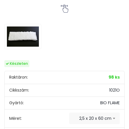
Készleten
Raktáron:
98 ks
Cikkszám:
1021O
Gyártó:
BIO FLAME
Méret:
2,5 x 20 x 60 cm